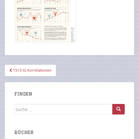
Beitragsnavigation
1513 IG Korrelationen
FINDEN
Suche
nach:
BÜCHER