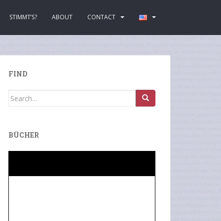
STIMMT’S?
ABOUT
CONTACT
FIND
Search
for:
BÜCHER