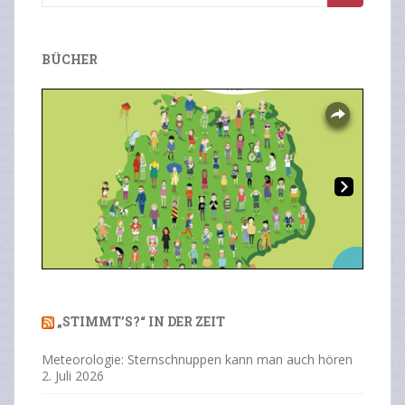
nach:
BÜCHER
Overlays
Ne
Previous
Next
xt
„STIMMT’S?“ IN DER ZEIT
Meteorologie: Sternschnuppen kann man auch hören
2. Juli 2026