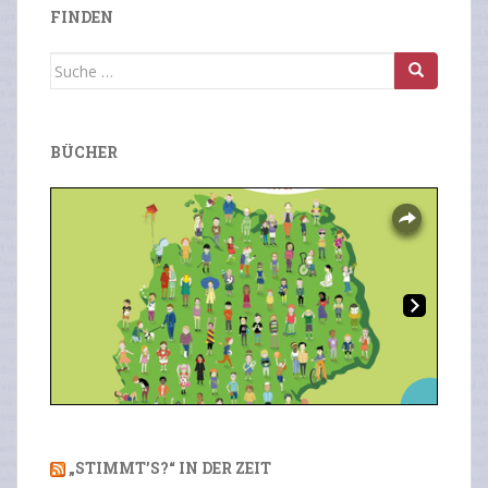
FINDEN
Suche
nach:
BÜCHER
Overlays
Ne
Previous
Next
xt
„STIMMT’S?“ IN DER ZEIT