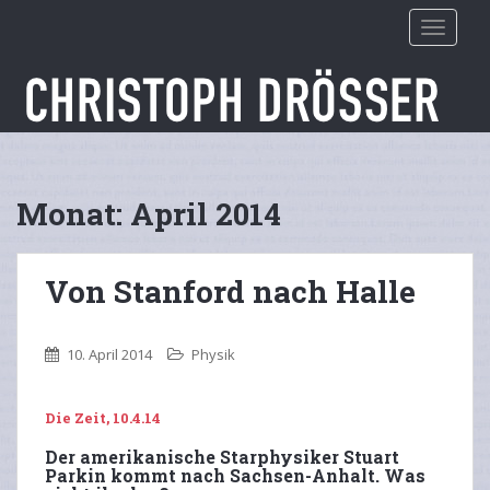
S
TOGGLE
k
i
p
t
o
m
a
Monat:
April 2014
i
n
c
Von Stanford nach Halle
o
n
t
10. April 2014
Physik
e
n
t
Die Zeit, 10.4.14
Der amerikanische Starphysiker Stuart
Parkin kommt nach Sachsen-Anhalt. Was