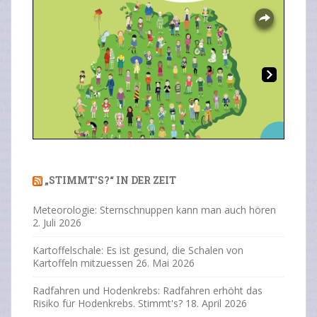
Overlays
Ne
Previous
Next
xt
„STIMMT’S?“ IN DER ZEIT
Meteorologie: Sternschnuppen kann man auch hören
2. Juli 2026
Kartoffelschale: Es ist gesund, die Schalen von
Kartoffeln mitzuessen
26. Mai 2026
Radfahren und Hodenkrebs: Radfahren erhöht das
Risiko für Hodenkrebs. Stimmt's?
18. April 2026