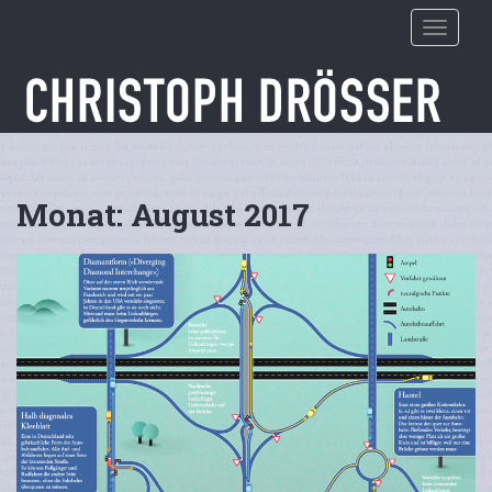
S
TOGGLE
k
i
p
t
o
m
a
Monat:
August 2017
i
n
c
o
n
t
e
n
t