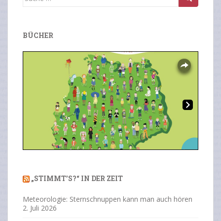
nach:
BÜCHER
Overlays
Ne
Previous
Next
xt
„STIMMT’S?“ IN DER ZEIT
Meteorologie: Sternschnuppen kann man auch hören
2. Juli 2026