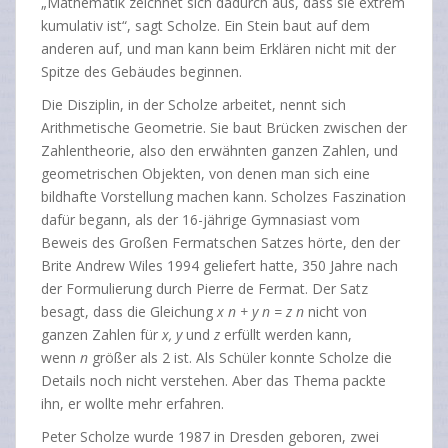
„Mathematik zeichnet sich dadurch aus, dass sie extrem
kumulativ ist“, sagt Scholze. Ein Stein baut auf dem
anderen auf, und man kann beim Erklären nicht mit der
Spitze des Gebäudes beginnen.
Die Disziplin, in der Scholze arbeitet, nennt sich
Arithmetische Geometrie. Sie baut Brücken zwischen der
Zahlentheorie, also den erwähnten ganzen Zahlen, und
geometrischen Objekten, von denen man sich eine
bildhafte Vorstellung machen kann. Scholzes Faszination
dafür begann, als der 16-jährige Gymnasiast vom
Beweis des Großen Fermatschen Satzes hörte, den der
Brite Andrew Wiles 1994 geliefert hatte, 350 Jahre nach
der Formulierung durch Pierre de Fermat. Der Satz
besagt, dass die Gleichung
x
n
+ y
n
= z
n
nicht von
ganzen Zahlen für
x, y
und
z
erfüllt werden kann,
wenn
n
größer als 2 ist. Als Schüler konnte Scholze die
Details noch nicht verstehen. Aber das Thema packte
ihn, er wollte mehr erfahren.
Peter Scholze wurde 1987 in Dresden geboren, zwei