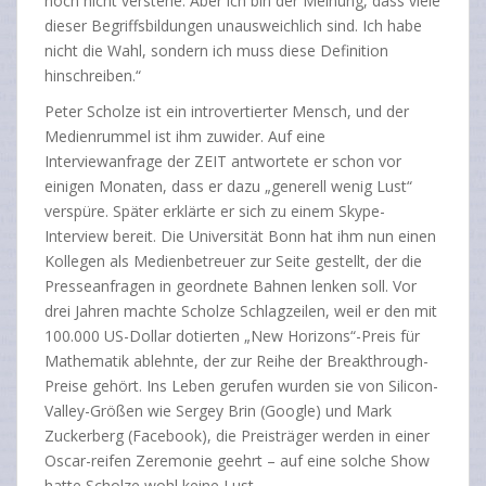
noch nicht verstehe. Aber ich bin der Meinung, dass viele
dieser Begriffsbildungen unausweichlich sind. Ich habe
nicht die Wahl, sondern ich muss diese Definition
hinschreiben.“
Peter Scholze ist ein introvertierter Mensch, und der
Medienrummel ist ihm zuwider. Auf eine
Interviewanfrage der ZEIT antwortete er schon vor
einigen Monaten, dass er dazu „generell wenig Lust“
verspüre. Später erklärte er sich zu einem Skype-
Interview bereit. Die Universität Bonn hat ihm nun einen
Kollegen als Medienbetreuer zur Seite gestellt, der die
Presseanfragen in geordnete Bahnen lenken soll. Vor
drei Jahren machte Scholze Schlagzeilen, weil er den mit
100.000 US-Dollar dotierten „New Horizons“-Preis für
Mathematik ablehnte, der zur Reihe der Breakthrough-
Preise gehört. Ins Leben gerufen wurden sie von Silicon-
Valley-Größen wie Sergey Brin (Google) und Mark
Zuckerberg (Facebook), die Preisträger werden in einer
Oscar-reifen Zeremonie geehrt – auf eine solche Show
hatte Scholze wohl keine Lust.