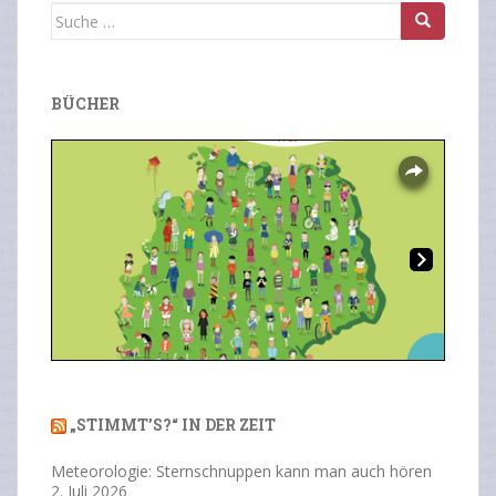
Suche
nach:
BÜCHER
Overlays
Ne
Previous
Next
xt
„STIMMT’S?“ IN DER ZEIT
Meteorologie: Sternschnuppen kann man auch hören
2. Juli 2026