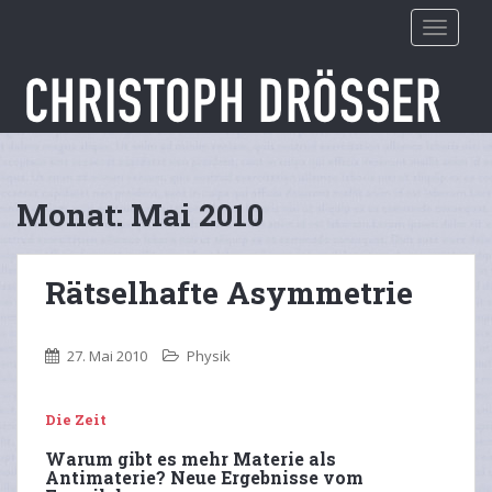
S
TOGGLE
k
i
p
t
o
m
a
Monat:
Mai 2010
i
n
c
Rätselhafte Asymmetrie
o
n
t
27. Mai 2010
Physik
e
n
t
Die Zeit
Warum gibt es mehr Materie als
Antimaterie? Neue Ergebnisse vom