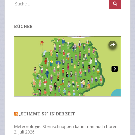
Suche
nach:
BÜCHER
Overlays
Ne
Previous
Next
xt
„STIMMT’S?“ IN DER ZEIT
Meteorologie: Sternschnuppen kann man auch hören
2. Juli 2026