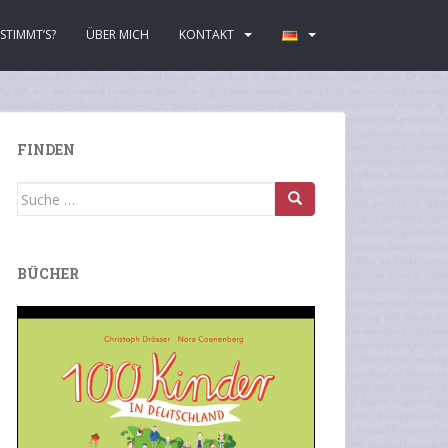
STIMMT’S?
ÜBER MICH
KONTAKT
FINDEN
Suche
nach:
BÜCHER