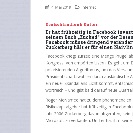
4. Mai 2019
Internet
Deutschlandfunk Kultur
Er hat frühzeitig in Facebook inve
seinem Buch „Zucked“ vor der Daten
Facebook müsse dringend verändert
Zuckerberg hält er für einen Naivlin
Facebook kriegt zurzeit eine Menge Prügel 
Kongress, von empörten Usern. Es geht um 
polarisierenden Algorithmus, um das Versäum
Präsidentschaftswahlen durch ausländische A
ein neuer Skandal ans Licht kommt, entschul
wortreich – und gibt bald darauf neue Quart
Roger McNamee hat zu dem phänomenalen Erfo
Risikokapitalgeber hat frühzeitig in Facebook
Jahr 2006 Zuckerberg davon abgeraten, sein j
Microsoft zu verkaufen. Und er hat ihm seine