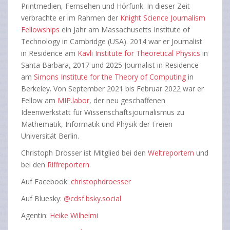
Printmedien, Fernsehen und Hörfunk. In dieser Zeit
verbrachte er im Rahmen der
Knight Science Journalism
Fellowships
ein Jahr am Massachusetts Institute of
Technology in Cambridge (USA). 2014 war er Journalist
in Residence am
Kavli Institute for Theoretical Physics
in
Santa Barbara, 2017 und 2025 Journalist in Residence
am
Simons Institute for the Theory of Computing
in
Berkeley. Von September 2021 bis Februar 2022 war er
Fellow am
MIP.labor
, der neu geschaffenen
Ideenwerkstatt für Wissenschafts­journalismus zu
Mathematik, Informatik und Physik der Freien
Universität Berlin.
Christoph Drösser ist Mitglied bei den
Weltreportern
und
bei den
Riffreportern
.
Auf Facebook:
christophdroesser
Auf Bluesky:
@cdsf.bsky.social
Agentin:
Heike Wilhelmi