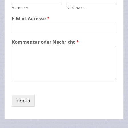
Vorname
Nachname
o
E-Mail-Adresse
*
d
e
r
W
Kommentar oder Nachricht
*
e
b
s
i
t
e
*
Senden