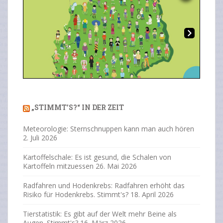
Overlays
Ne
Previous
Next
xt
„STIMMT’S?“ IN DER ZEIT
Meteorologie: Sternschnuppen kann man auch hören
2. Juli 2026
Kartoffelschale: Es ist gesund, die Schalen von
Kartoffeln mitzuessen
26. Mai 2026
Radfahren und Hodenkrebs: Radfahren erhöht das
Risiko für Hodenkrebs. Stimmt's?
18. April 2026
Tierstatistik: Es gibt auf der Welt mehr Beine als
Augen. Stimmt's?
16. März 2026