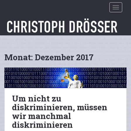
S
TOGGLE
k
i
p
t
o
m
a
Monat:
Dezember 2017
i
n
c
o
n
t
Um nicht zu
e
n
diskriminieren, müssen
t
wir manchmal
diskriminieren