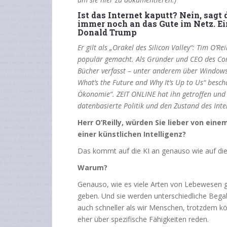
Ist das Internet kaputt? Nein, sagt
immer noch an das Gute im Netz. Ei
Donald Trump
Er gilt als „Orakel des Silicon Valley“: Tim O’R
populär gemacht. Als Gründer und CEO des Com
Bücher verfasst – unter anderem über Windows
What’s the Future and Why It’s Up to Us“ beschä
Ökonomie“. ZEIT ONLINE hat ihn getroffen und m
datenbasierte Politik und den Zustand des Inte
Herr O’Reilly, würden Sie lieber von ein
einer künstlichen Intelligenz?
Das kommt auf die KI an genauso wie auf die
Warum?
Genauso, wie es viele Arten von Lebewesen gi
geben. Und sie werden unterschiedliche Bega
auch schneller als wir Menschen, trotzdem kö
eher über spezifische Fähigkeiten reden.