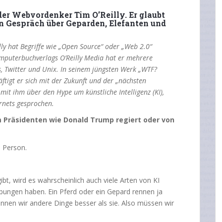
 der Webvordenker Tim O’Reilly. Er glaubt
n Gespräch über Geparden, Elefanten und
eilly hat Begriffe wie „Open Source“ oder „Web 2.0“
puterbuchverlags O’Reilly Media hat er mehrere
, Twitter und Unix. In seinem jüngsten Werk „WTF?
ftigt er sich mit der Zukunft und der „nächsten
it ihm über den Hype um künstliche Intelligenz (KI),
rnets gesprochen.
em Präsidenten wie Donald Trump regiert oder von
 Person.
bt, wird es wahrscheinlich auch viele Arten von KI
bungen haben. Ein Pferd oder ein Gepard rennen ja
nnen wir andere Dinge besser als sie. Also müssen wir