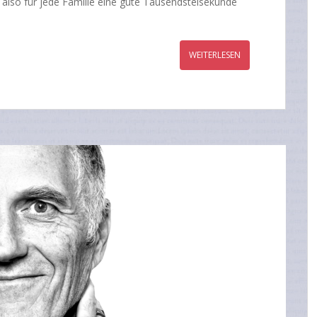
 also für jede Familie eine gute Tausendstelsekunde
WEITERLESEN