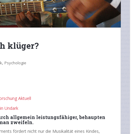
h klüger?
,
k
Psychologie
orschung Aktuell
zin Undark
urch allgemein leistungsfähiger, behaupten
man zweifeln.
ments fördert nicht nur die Musikalität eines Kindes,