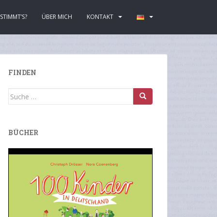
STIMMT’S?
ÜBER MICH
KONTAKT
FINDEN
Suche
nach:
BÜCHER