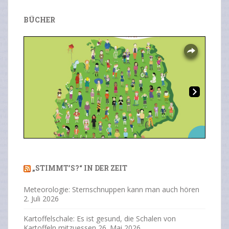
BÜCHER
Overlays
Ne
Previous
Next
xt
„STIMMT’S?“ IN DER ZEIT
Meteorologie: Sternschnuppen kann man auch hören
2. Juli 2026
Kartoffelschale: Es ist gesund, die Schalen von
Kartoffeln mitzuessen
26. Mai 2026