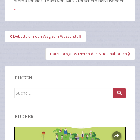
internationales Team von Musikforschern herausfinden
…
Beitragsnavigation
Debatte um den Weg zum Wasserstoff
Daten prognostizieren den Studienabbruch
FINDEN
Suche
nach:
BÜCHER