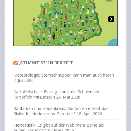
Overlays
Ne
Previous
Next
xt
„STIMMT’S?“ IN DER ZEIT
Meteorologie: Sternschnuppen kann man auch hören
2. Juli 2026
Kartoffelschale: Es ist gesund, die Schalen von
Kartoffeln mitzuessen
26. Mai 2026
Radfahren und Hodenkrebs: Radfahren erhöht das
Risiko für Hodenkrebs. Stimmt's?
18. April 2026
Tierstatistik: Es gibt auf der Welt mehr Beine als
Augen. Stimmt's?
16. März 2026