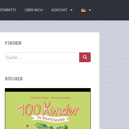
STIMMT’S?
ÜBER MICH
KONTAKT
FINDEN
Suche
nach:
BÜCHER