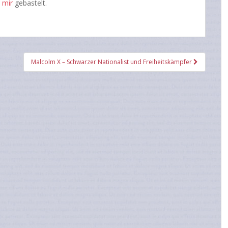
 mir
gebastelt.
Malcolm X – Schwarzer Nationalist und Freiheitskämpfer