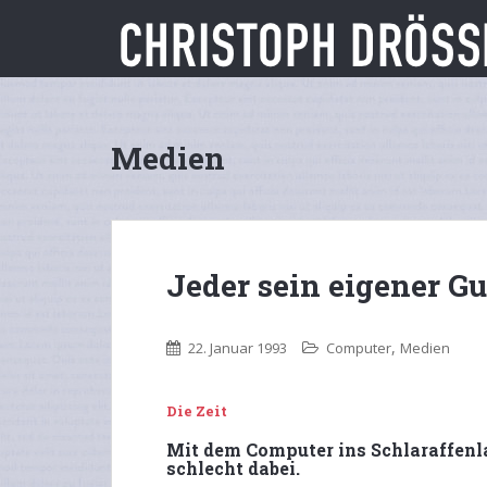
S
k
i
p
t
o
Medien
m
a
i
n
c
Jeder sein eigener G
o
n
t
,
22. Januar 1993
Computer
Medien
e
n
t
Die Zeit
Mit dem Computer ins Schlaraffenla
schlecht dabei.