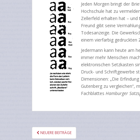
Jeden Morgen bringt der Brieft
Hochschule hat zu vermelden,
Zellerfeld erhalten hat – und
Freund gibt seine Vermählung
Todesanzeige. Die Gewerkschaf
einem vierfarbig gedruckten 
Jedermann kann heute am he
immer mehr Menschen machen
elektronischen Setzkasten si
Druck- und Schriftgewerbe st
Dimensionen: „Die Erfindung 
Gutenberg zu vergleichen“, 
Fachblattes
Hamburger Satzs
SEITENNUMMERIERUNG
NEUERE BEITRÄGE
DER