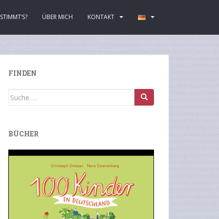
STIMMT’S?
ÜBER MICH
KONTAKT
FINDEN
Suche
nach:
BÜCHER