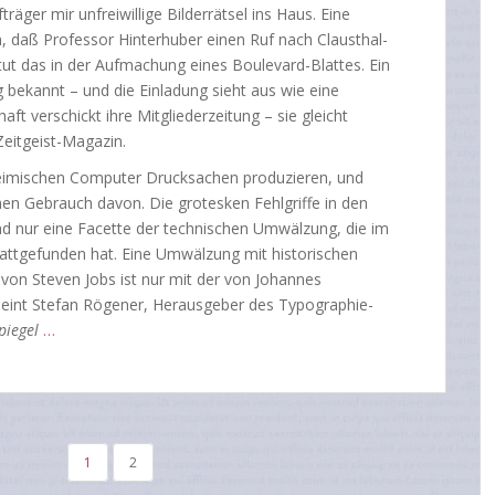
räger mir unfreiwillige Bilderrätsel ins Haus. Eine
 daß Professor Hinterhuber einen Ruf nach Clausthal-
 tut das in der Aufmachung eines Boulevard-Blattes. Ein
 bekannt – und die Einladung sieht aus wie eine
t verschickt ihre Mitgliederzeitung – sie gleicht
Zeitgeist-Magazin.
imischen Computer Drucksachen produzieren, und
 Gebrauch davon. Die grotesken Fehlgriffe in den
nd nur eine Facette der technischen Umwälzung, die im
attgefunden hat. Eine Umwälzung mit historischen
von Steven Jobs ist nur mit der von Johannes
meint Stefan Rögener, Herausgeber des Typographie-
piegel
…
1
2