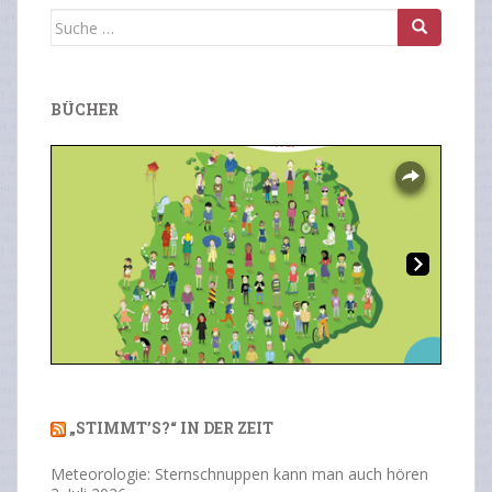
Suche
nach:
BÜCHER
Overlays
Ne
Previous
Next
xt
„STIMMT’S?“ IN DER ZEIT
Meteorologie: Sternschnuppen kann man auch hören