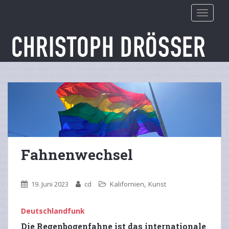
S
TOGGLE
k
i
p
t
o
m
a
i
n
c
o
n
Fahnenwechsel
t
e
n
,
19. Juni 2023
cd
Kalifornien
Kunst
t
Deutschlandfunk
Die Regenbogenfahne ist das internationale