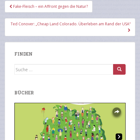
Beitragsnavigation
Fake-Fleisch – ein Affront gegen die Natur?
Ted Conover: „Cheap Land Colorado. Überleben am Rand der USA“
FINDEN
Suche
nach:
BÜCHER
Overlays