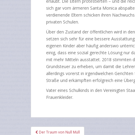
erlaubt. Die Eltern protestierten – und die r
sich gar vom ärmeren Santa Monica abspalten
verdienende Eltern schicken ihren Nachwuchs 
privaten Schulen.
Über den Zustand der öffentlichen wird in d
setzen sich sehr für eine bessere Ausstattung
eigenen Kinder aber häufig anderswo unterrich
einig, dass eine sozial gerechte Lösung nur d
mit mehr Mitteln ausstattet. 2018 stimmten d
Grundsteuer zu erheben, um damit die Lehrer
allerdings vorerst in irgendwelchen Gerichten 
Straße und erkämpften erfolgreich eine Überg
Vater eines Schulkinds in den Vereinigten Staa
Frauenkleider.
Beitragsnavigation
Der Traum von Null Müll