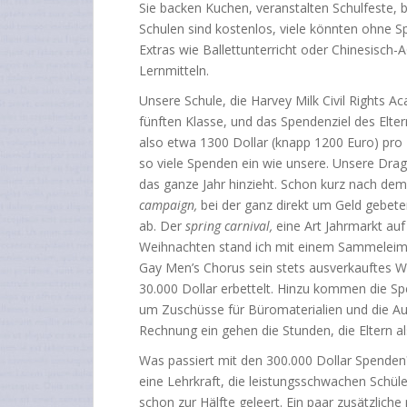
Sie backen Kuchen, veranstalten Schulfeste, 
Schulen sind kostenlos, viele könnten ohne Sp
Extras wie Ballettunterricht oder Chinesisch
Lernmitteln.
Unsere Schule, die Harvey Milk Civil Rights A
fünften Klasse, und das Spendenziel des Eltern
also etwa 1300 Dollar (knapp 1200 Euro) pro
so viele Spenden ein wie unsere. Unsere Drag-
das ganze Jahr hinzieht. Schon kurz nach dem
campaign,
bei der ganz direkt um Geld gebet
ab. Der
spring carnival,
eine Art Jahrmarkt auf
Weihnachten stand ich mit einem Sammeleime
Gay Men’s Chorus sein stets ausverkauftes W
30.000 Dollar erbettelt. Hinzu kommen die Spe
um Zuschüsse für Büromaterialien und die Auss
Rechnung ein gehen die Stunden, die Eltern als 
Was passiert mit den 300.000 Dollar Spenden?
eine Lehrkraft, die leistungsschwachen Schüle
schon zur Hälfte geleert. Ein paar zusätzliche