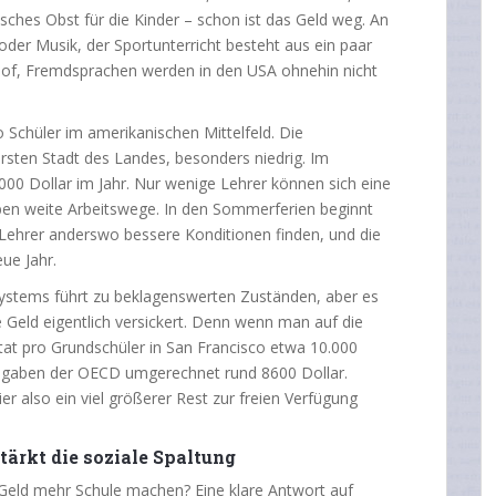
risches Obst für die Kinder – schon ist das Geld weg. An
 oder Musik, der Sportunterricht besteht aus ein paar
hof, Fremdsprachen werden in den USA ohnehin nicht
o Schüler im amerikanischen Mittelfeld. Die
ersten Stadt des Landes, besonders niedrig. Im
00 Dollar im Jahr. Nur wenige Lehrer können sich eine
aben weite Arbeitswege. In den Sommerferien beginnt
 Lehrer anderswo bessere Konditionen finden, und die
ue Jahr.
lsystems führt zu beklagenswerten Zuständen, aber es
he Geld eigentlich versickert. Denn wenn man auf die
tat pro Grundschüler in San Francisco etwa 10.000
 Angaben der OECD umgerechnet rund 8600 Dollar.
er also ein viel größerer Rest zur freien Verfügung
ärkt die soziale Spaltung
Geld mehr Schule machen? Eine klare Antwort auf