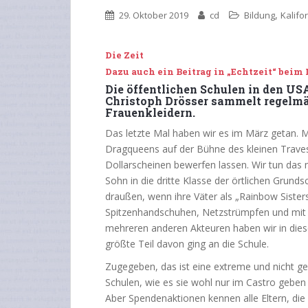
,
29. Oktober 2019
cd
Bildung
Kalifo
Die Zeit
Dazu auch ein Beitrag in „Echtzeit“ bei
Die öffentlichen Schulen in den US
Christoph Drösser sammelt regelmäß
Frauenkleidern.
Das letzte Mal haben wir es im März getan. 
Dragqueens auf der Bühne des kleinen Traves
Dollarscheinen bewerfen lassen. Wir tun das 
Sohn in die dritte Klasse der örtlichen Grundsc
draußen, wenn ihre Väter als „Rainbow Sisters
Spitzenhandschuhen, Netzstrümpfen und mit
mehreren anderen Akteuren haben wir in di
größte Teil davon ging an die Schule.
Zugegeben, das ist eine extreme und nicht ge
Schulen, wie es sie wohl nur im Castro geben
Aber Spendenaktionen kennen alle Eltern, die 