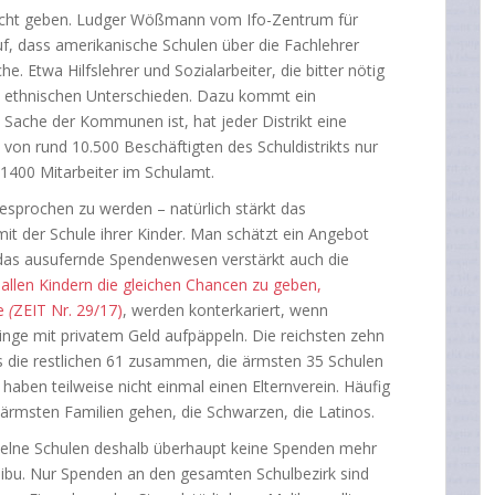
nicht geben. Ludger Wößmann vom Ifo-Zentrum für
, dass amerikanische Schulen über die Fachlehrer
. Etwa Hilfslehrer und Sozialarbeiter, die bitter nötig
d ethnischen Unterschieden. Dazu kommt ein
Sache der Kommunen ist, hat jeder Distrikt eine
 von rund 10.500 Beschäftigten des Schuldistrikts nur
n 1400 Mitarbeiter im Schulamt.
gesprochen zu werden – natürlich stärkt das
 mit der Schule ihrer Kinder. Man schätzt ein Angebot
 das ausufernde Spendenwesen verstärkt auch die
allen Kindern die gleichen Chancen zu geben,
pe
(
ZEIT Nr. 29/17)
, werden konterkariert, wenn
linge mit privatem Geld aufpäppeln. Die reichsten zehn
 die restlichen 61 zusammen, die ärmsten 35 Schulen
 haben teilweise nicht einmal einen Elternverein. Häufig
 ärmsten Familien gehen, die Schwarzen, die Latinos.
zelne Schulen deshalb überhaupt keine Spenden mehr
libu. Nur Spenden an den gesamten Schulbezirk sind