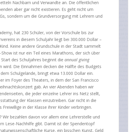
betteln Nachbarn und Verwandte an. Die öffentlichen
enden aber gar nicht existieren. Es geht nicht um
-AGs, sondern um die Grundversorgung mit Lehrern und
cademy, hat 230 Schüler, von der Vorschule bis zur
vereins in diesem Schuljahr liegt bei 300.000 Dollar –
 Kind. Keine andere Grundschule in der Stadt sammelt
Show ist nur ein Teil eines Marathons, der sich über
 Start des Schuljahres beginnt die
annual giving
en wird. Die Einnahmen decken die Hälfte des Budgets
 dem Schulgelände, bringt etwa 13.000 Dollar ein.
r im Foyer des Theaters, in dem der San Francisco
eihnachtskonzert gab. An vier Abenden haben wir
ndenseiten, die jeder einzelne Lehrer ins Netz stellt,
tattung der Klassen einzutreiben. Gar nicht in die
Freiwillige in der Klasse ihrer Kinder verbringen.
 Wir bezahlen davon vor allem eine Lehrerstelle und
rn Lese-Nachhilfe gibt. Damit ist der Spendentopf
 naturwissenschaftliche Kurse, ein bisschen Kunst, Geld