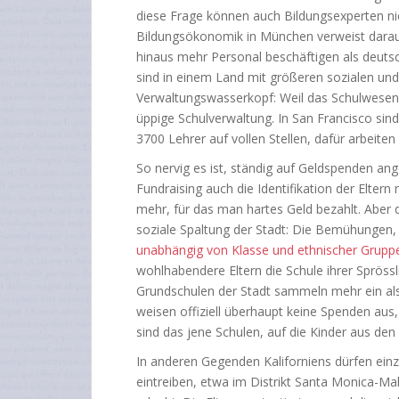
diese Frage können auch Bildungsexperten 
Bildungsökonomik in München verweist darauf
hinaus mehr Personal beschäftigen als deutsche
sind in einem Land mit größeren sozialen un
Verwaltungswasserkopf: Weil das Schulwesen 
üppige Schulverwaltung. In San Francisco sind
3700 Lehrer auf vollen Stellen, dafür arbeite
So nervig es ist, ständig auf Geldspenden an
Fundraising auch die Identifikation der Eltern
mehr, für das man hartes Geld bezahlt. Aber
soziale Spaltung der Stadt: Die Bemühungen,
unabhängig von Klasse und ethnischer Grup
wohlhabendere Eltern die Schule ihrer Spröss
Grundschulen der Stadt sammeln mehr ein als
weisen offiziell überhaupt keine Spenden aus,
sind das jene Schulen, auf die Kinder aus den
In anderen Gegenden Kaliforniens dürfen ein
eintreiben, etwa im Distrikt Santa Monica-Ma