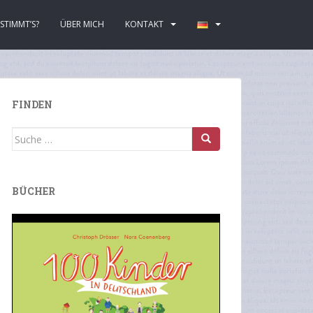
STIMMT’S?
ÜBER MICH
KONTAKT
FINDEN
Suche
nach:
BÜCHER